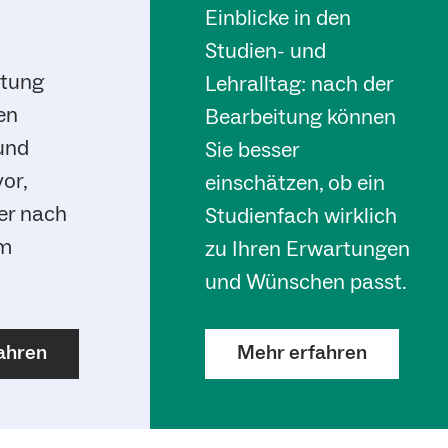
Einblicke in den
Studien- und
atung
Lehralltag: nach der
len
Bearbeitung können
und
Sie besser
vor,
einschätzen, ob ein
er nach
Studienfach wirklich
um
zu Ihren Erwartungen
und Wünschen passt.
ahren
Mehr erfahren