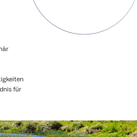
när
tigkeiten
dnis für