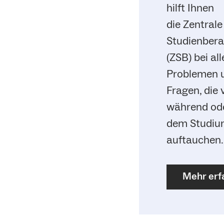
hilft Ihnen
die Zentrale
Studienber
(ZSB) bei al
Problemen 
Fragen, die 
während od
dem Studi
auftauchen.
Mehr erf