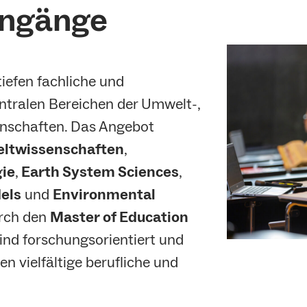
engänge
iefen fachliche und
tralen Bereichen der Umwelt-,
enschaften. Das Angebot
ltwissenschaften
,
ie
,
Earth System Sciences
,
els
und
Environmental
urch den
Master of Education
ind forschungsorientiert und
en vielfältige berufliche und