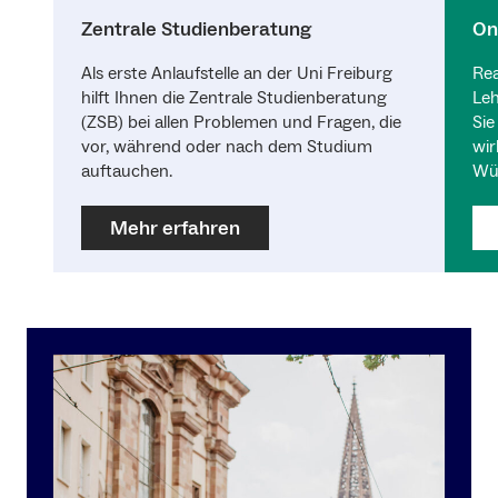
Zentrale Studienberatung
On
Als erste Anlaufstelle an der Uni Freiburg
Rea
hilft Ihnen die Zentrale Studienberatung
Leh
(ZSB) bei allen Problemen und Fragen, die
Sie
vor, während oder nach dem Studium
wir
auftauchen.
Wü
Mehr erfahren